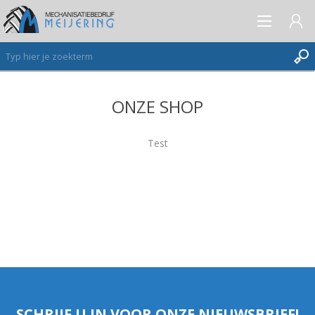
ONZE SHOP
AANMELDEN ALS NIEUWE KLANT
INLOGGEN
Test
VERLANGLIJST
(0)
SCHRIJF U IN VOOR ONZE NIEUWSBRIEF!