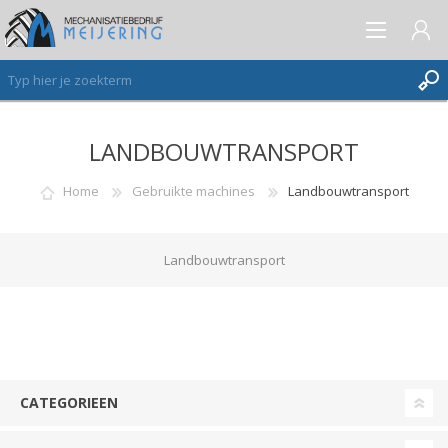
LANDBOUWTRANSPORT
AANMELDEN ALS NIEUWE KLANT
INLOGGEN
Home
Gebruikte machines
Landbouwtransport
VERLANGLIJST
(0)
Landbouwtransport
CATEGORIEEN