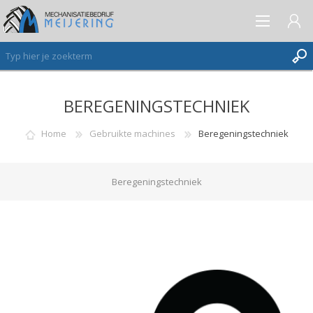
BEREGENINGSTECHNIEK
AANMELDEN ALS NIEUWE KLANT
INLOGGEN
Home
Gebruikte machines
Beregeningstechniek
VERLANGLIJST
(0)
Beregeningstechniek