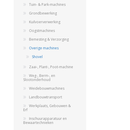
GEBOUWEN & ERF
EN BEWAARTECHNIEKE
Tuin- & Park-machines
Grondbewerking
Kuilvoerverwerking
Oogstmachines
GPS BESTURINGS
OOGSTMACHINES
SYSTEMEN EN
Bemesting & Verzorging
TOEBEHOREN
Overige machines
Shovel
Zaai-, Plant-, Poot-machine
Veegmachine
Weg-, Berm-, en
Slootonderhoud
Weidebouwmachines
Landbouwtransport
Werkplaats, Gebouwen &
Erf
Inschuurapparatuur en
Bewaartechnieken
LANDBOUWTRANSPORT
WIELEN, BANDEN,
VELGEN