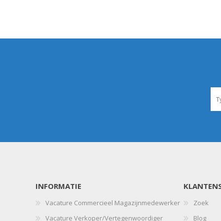
INFORMATIE
KLANTENS
Vacature Commercieel Magazijnmedewerker
Zoek
Vacature Verkoper/Vertegenwoordiger
Blog