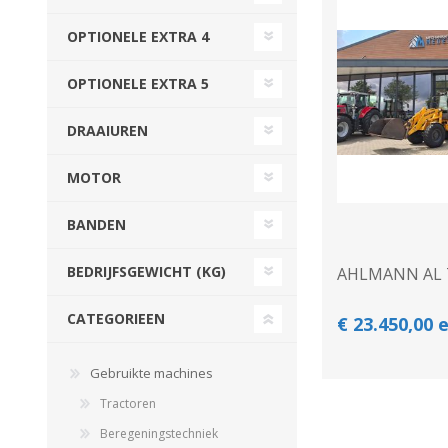
Beregeningshaspel
Tractoren
Tractoren
Beregeningshaspel
OPTIONELE EXTRA 4
Overige Beregening
Overige Tractoren
Frontgewichten
Beregeningskanon
OPTIONELE EXTRA 5
Beregeningspomp
Overige Tractoren
Zuigarm
BEMESTING &
OVERIGE MACHINES
DRAAIUREN
VERZORGING
MOTOR
BANDEN
BEDRIJFSGEWICHT (KG)
AHLMANN AL 
CATEGORIEEN
€ 23.450,00 
Shovel
Gebruikte machines
Kunstmeststrooier
Tractoren
Beregeningstechniek
WERKPLAATS,
INSCHUURAPPARATUU