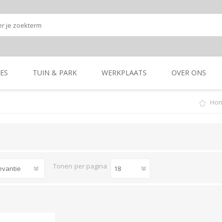
ES
TUIN & PARK
WERKPLAATS
OVER ONS
Ho
Onze shop
Onze merken
K
GRONDBEWERKING
TUIN- & PARK-
GRONDBEWERKING
TUIN- & PARK-
MACHINES
MACHINES
Tonen
per pagina