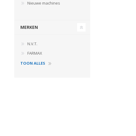
Nieuwe machines
MERKEN
N.V.T.
FARMAX
TOON ALLES
Landbouwkieper
Wielen, Banden, Velgen &
Afstandsringen