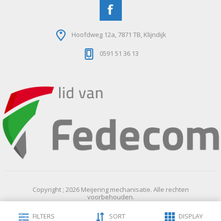
Hoofdweg 12a, 7871 TB, Klijndijk
0591 51 36 13
Copyright ; 2026 Meijering mechanisatie. Alle rechten
voorbehouden.
Powered by
nopCommerce
FILTERS
SORT
DISPLAY
Designed by
Nop-Templates.com