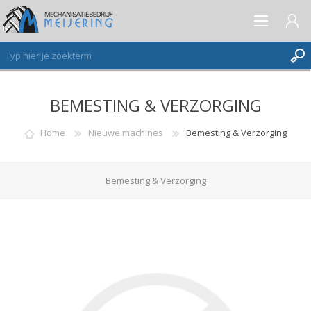
BEMESTING & VERZORGING
AANMELDEN ALS NIEUWE KLANT
INLOGGEN
Home
Nieuwe machines
Bemesting & Verzorging
VERLANGLIJST
(0)
Bemesting & Verzorging