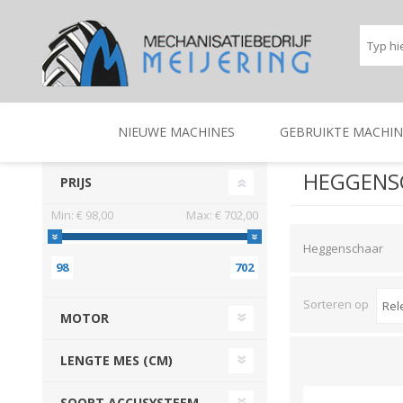
NIEUWE MACHINES
GEBRUIKTE MACHIN
HEGGENS
PRIJS
Min:
€ 98,00
Max:
€ 702,00
BEREGENINGSTECHNIEK
TRACTOREN
BEREGENINGSTECHNIE
TRACTOREN
Heggenschaar
98
702
Sorteren op
MOTOR
LENGTE MES (CM)
SOORT ACCUSYSTEEM