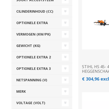
Beregeningshaspel
Tractoren
Tractoren
Beregeningshaspel
CILINDERINHOUD (CC)
Overige Beregening
Overige Tractoren
Frontgewichten
Beregeningskanon
Beregeningspomp
Overige Tractoren
OPTIONELE EXTRA
Zuigarm
BEMESTING &
OVERIGE MACHINES
VERMOGEN (KW/PK)
VERZORGING
GEWICHT (KG)
OPTIONELE EXTRA 2
STIHL HS 45- 
OPTIONELE EXTRA 3
HEGGENSCHA
€ 304,96 exc
NETSPANNING (V)
Shovel
MERK
Kunstmeststrooier
VOLTAGE (VOLT)
WERKPLAATS,
INSCHUURAPPARATUU