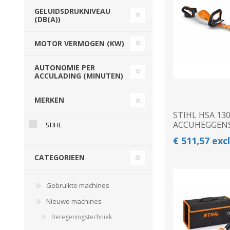
GEBOUWEN & ERF
EN BEWAARTECHNIEKE
GELUIDSDRUKNIVEAU
(DB(A))
MOTOR VERMOGEN (KW)
GPS BESTURINGS
OOGSTMACHINES
SYSTEMEN EN
AUTONOMIE PER
ACCULADING (MINUTEN)
TOEBEHOREN
MERKEN
STIHL HSA 130.
ACCUHEGGEN
Veegmachine
STIHL
€ 511,57 exc
CATEGORIEEN
Gebruikte machines
Nieuwe machines
Beregeningstechniek
LANDBOUWTRANSPORT
WIELEN, BANDEN,
VELGEN