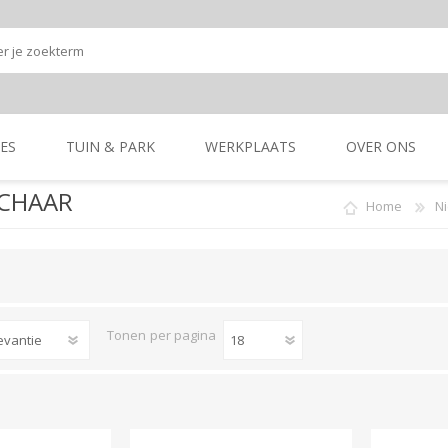
ES
TUIN & PARK
WERKPLAATS
OVER ONS
CHAAR
Home
N
Onze shop
Onze merken
K
GRONDBEWERKING
TUIN- & PARK-
GRONDBEWERKING
TUIN- & PARK-
MACHINES
MACHINES
Tonen
per pagina