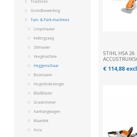
Tractoren
Grondbewerking
Tuin- & Park-machines
Loopmaaier
Kettingzaag
Zitmaaier
STIHL HSA 26
Veegmachine
ACCUSTRUIKS
Heggenschaar
Landbouwkieper
€ 114,88 exc
Wielen, Banden, Velgen &
Bosmaaier
Afstandsringen
Hogedrukreiniger
Bladblazer
Grastrimmer
Aanhangwagen
Maaidek
Accu