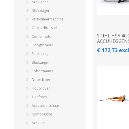
Acculader
Alleszuiger
Verticuteermachine
Onkruidborstel
STIHL HSA 40.
Combimotor
ACCUHEGGEN
Hoogsnoeier
€ 172,73 exc
Snoeizaag
Bladzuiger
Robotmaaier
Doorslijper
Houtklover
Tuinfrees
Accusnoeischaar
Compressor
Accu-set