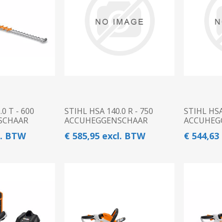
N
Verticuteermachine
View All
OVERIGE MACHINES
WEIDEBOUWMACHINES
0 T - 600
STIHL HSA 140.0 R - 750
STIHL HSA
SCHAAR
ACCUHEGGENSCHAAR
ACCUHEG
l. BTW
€ 585,95 excl. BTW
€ 544,63
Overige Werkplaats,
Gebouwen & Erf