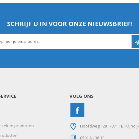
SCHRIJF U IN VOOR ONZE NIEUWSBRIEF!
ERVICE
VOLG ONS
ekeken producten
Hoofdweg 12a, 7871 TB, Klijndij
roducten
0591 51 36 13