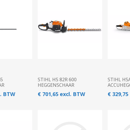
Diepwoeler
Spitmachines
Loopmaaier
Spitmachines
Ploegen
Kettingzaag
Overige Grondbewerking
Zitmaaier
ZAAI-, PLANT-, POOT-
WEG-, BERM-, EN
Veegmachine
MACHINE
SLOOTONDERHOUD
Heggenschaar
Bosmaaier
Hogedrukreiniger
Bladblazer
45
STIHL HS 82R 600
STIHL HSA
Grastrimmer
AR
HEGGENSCHAAR
ACCUHEG
Aanhangwagen
l. BTW
€ 701,65 excl. BTW
€ 329,75
Maaidek
Zaaimachine
Accu
Acculader
R
Alleszuiger