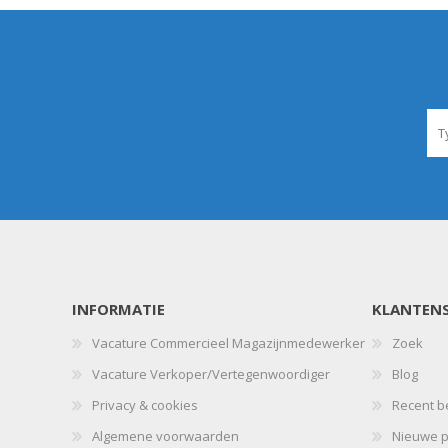
INFORMATIE
KLANTENS
Vacature Commercieel Magazijnmedewerker
Zoek
Vacature Verkoper/Vertegenwoordiger
Blog
Privacy & cookies
Recent b
Algemene voorwaarden
Nieuwe p