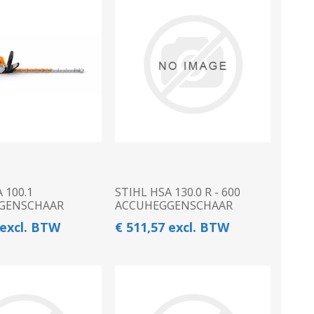
Kuilvoersnijder
Loofklapper
Overige Zaai-, Plant-, Poot-
Voermengwagen
machine
WEIDEBOUWMACHINES
LANDBOUWTRANSPORT
 100.1
STIHL HSA 130.0 R - 600
GENSCHAAR
ACCUHEGGENSCHAAR
 excl. BTW
€ 511,57 excl. BTW